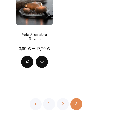
Vela Aromática
Nuvem
3,99 € — 17,29 €
<
1
2
3