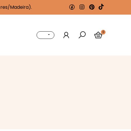
ores/Madeira).
0