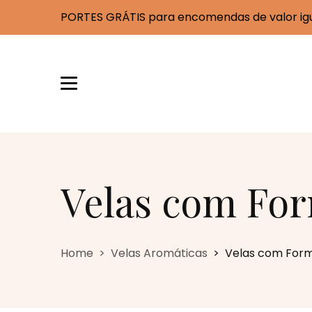
PORTES GRÁTIS para encomendas de valor igua
Velas com Fo
Velas com Formato
Home
Velas Aromáticas
Velas com For