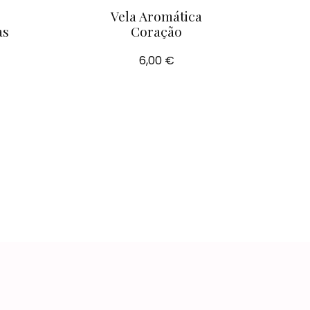
Vela Aromática
as
Coração
6,00 €