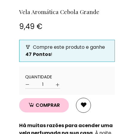
Vela Aromática Cebola Grande
9,49 €
Compre este produto e ganhe
47
Pontos
!
Quantidade
QUANTIDADE
Quantidade
COMPRAR
Há muitas razões para acender uma
vela perfumada na sua casa.
À noite,