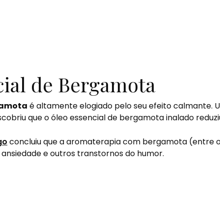
cial de Bergamota
rgamota
é altamente elogiado pelo seu efeito calmante.
obriu que o óleo essencial de bergamota inalado reduziu
go
concluiu que a aromaterapia com bergamota (entre ou
a ansiedade e outros transtornos do humor.