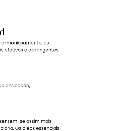
nd
s harmoniosamente, os
is efetivos e abrangentes
e ansiedade,
s sentem-se assim mais
iária. Os óleos essenciais