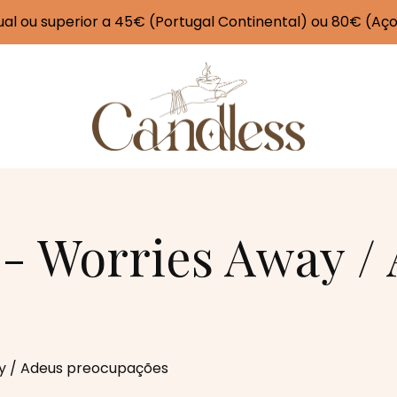
l ou superior a 45€ (Portugal Continental) ou 80€ (Aç
- Worries Away /
y / Adeus preocupações