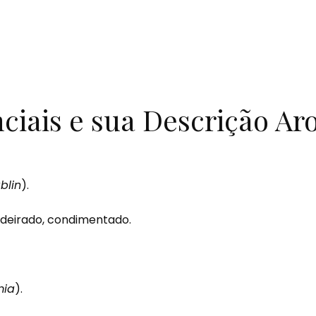
ciais e sua Descrição Ar
blin
).
deirado, condimentado.
mia
).