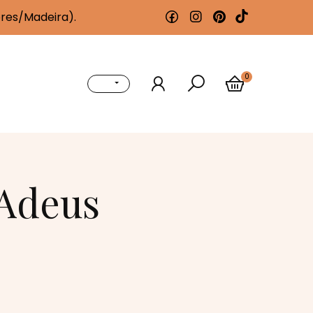
ores/Madeira).
0
 Adeus