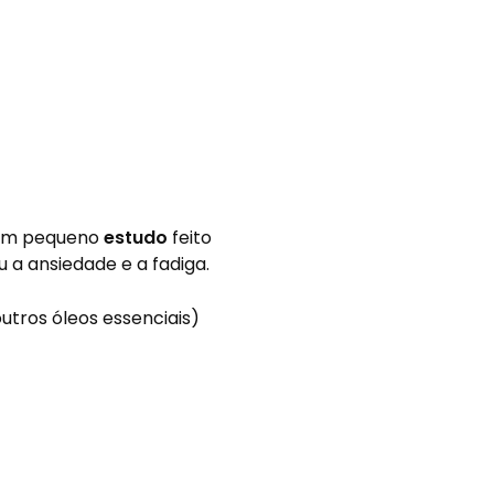
 Um pequeno
estudo
feito
 a ansiedade e a fadiga.
tros óleos essenciais)