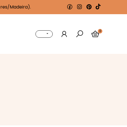
ores/Madeira).
0