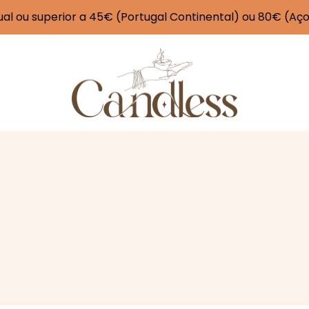
l ou superior a 45€ (Portugal Continental) ou 80€ (Aç